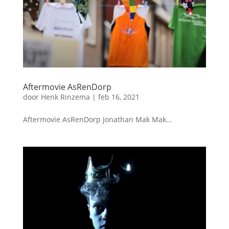
Aftermovie AsRenDorp
door
Henk Rinzema
|
feb 16, 2021
Aftermovie AsRenDorp Jonathan Mak Mak...