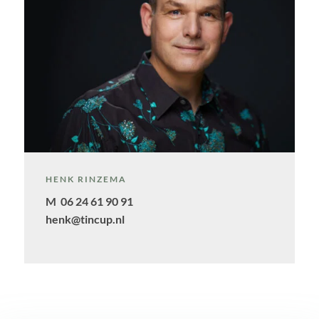
HENK RINZEMA
M 06 24 61 90 91
henk@tincup.nl