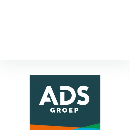
Logo, huisstijl en website zijn onder handen genomen
om nieuwe stappen te kunnen maken. Voor de drie
afdelingen: water, bouw en toelevering is een eigen
kleurcombinatie ontwikkeld.
PARTNERS IRMGARD NIEUWENHUIS EN HENK RINZEMA