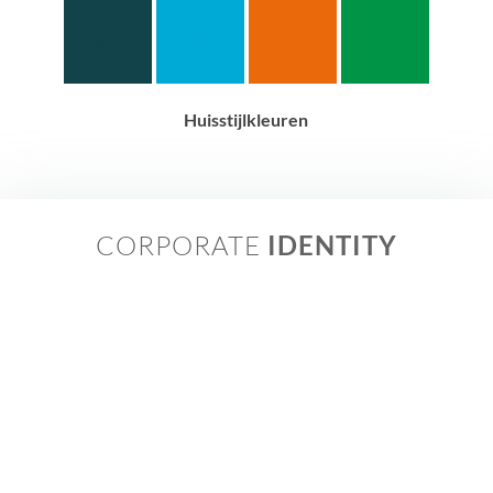
XX
XX
XX
XX
Huisstijlkleuren
CORPORATE
IDENTITY