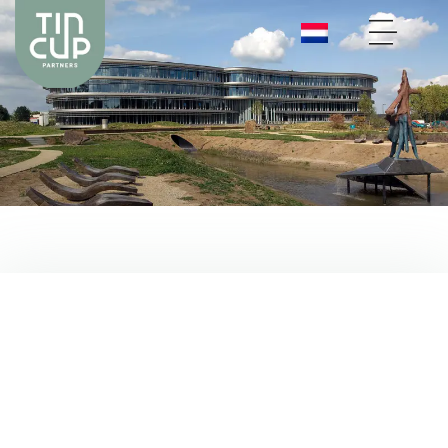
ADS GROEP
VOOR DE PUBLIEKE ZAAK
Aan de Stegge maakte de ommeslag naar ADS Groep.
Dat vroeg om zichtbaarheid binnen de branche en
daarvoor werd de hele corporate identity aangepakt.