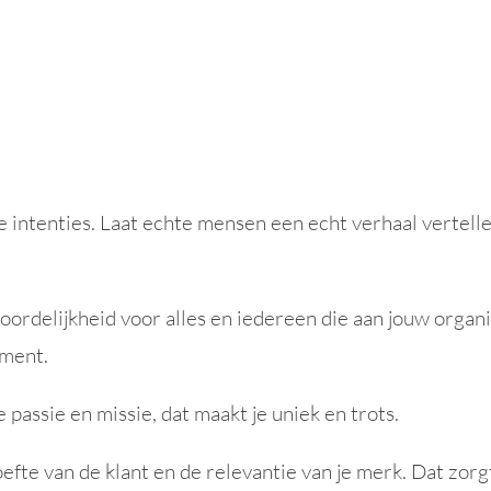
samen Identiteit, Navigatie en Concept bepaald. Nu kun
tners werkt daarbij vanuit 4 principes.
 intenties. Laat echte mensen een echt verhaal vertellen 
rdelijkheid voor alles en iedereen die aan jouw organis
tment.
e passie en missie, dat maakt je uniek en trots.
fte van de klant en de relevantie van je merk. Dat zorg