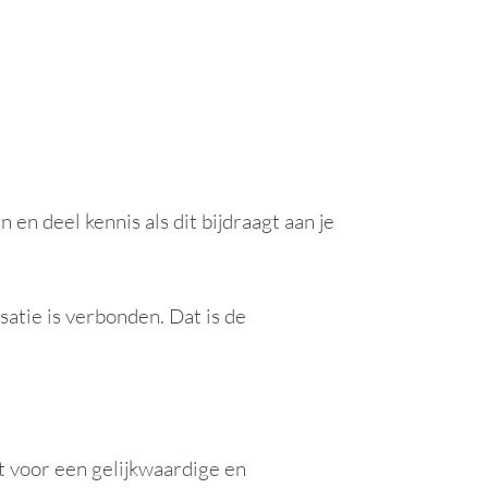
nen we de volgende stap zetten en jouw
en deel kennis als dit bijdraagt aan je
atie is verbonden. Dat is de
t voor een gelijkwaardige en