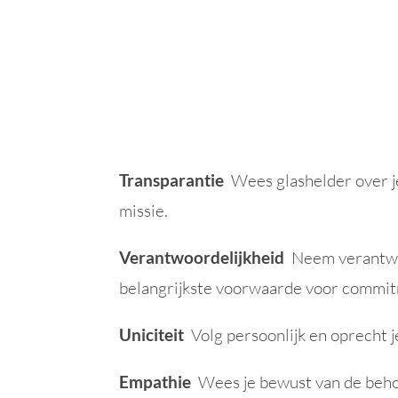
MERK
Jouw vraag is duidelijk en we hebben 
merk ook echt gaan máken. TIN CUP Par
Transparantie
Wees glashelder over je
missie.
Verantwoordelijkheid
Neem verantwoo
belangrijkste voorwaarde voor commi
Uniciteit
Volg persoonlijk en oprecht j
Empathie
Wees je bewust van de behoe