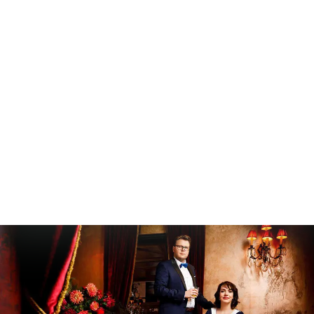
het ontwerpen van een logo. Voor Puurst
ontwikkelden we de volledige corporate identity. Na
een 3-stappen-sessie is het concept uitgerold om
visueel een professionaliseringsslag te maken en met
een modulair werksysteem als doel. Puurst moest
zelf, nadat alle ontwerpen waren gemaakt en
voorbereid, aan de slag kunnen om in alle opzichten
actueel te kunnen blijven.
PARTNERS IRMGARD NIEUWENHUIS, HENK RINZEMA,
JEROEN RINZEMA EN GIJS VERSTEEG