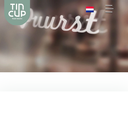
PUURST
WERKT VOOR ONDERNEMERS
PUURST
WERKT VOOR ONDERNEMERS
De ontwikkeling van een merk vergt meer dan alleen